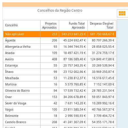
Concelhos da Região Centro
Projetos
Fundo Total
Despesa Elegível
Concelho
Aprovados
Aprovado
Total
Não aplicável
253
543 213 641,25 €
681 750 668,67 €
Águeda
206
45 224 692,47 €
80 797 266,39 €
Albergaria-a-Velha
93
16 344 744,55 €
28 858 025,55 €
Anadia
109
18 497 421,19 €
31 274 759,17 €
Aveiro
408
87 186 089,40 €
124 849 417,88 €
Estarreja
55
20 757 343,35 €
33 269 539,94 €
Ílhavo
99
23 152 002,96 €
33 969 250,87 €
Mealhada
53
11 238 812,37 €
16 516 617,45 €
Murtosa
16
5 579 760,85 €
7 152 147,09 €
Oliveira do Bairro
94
17 539 732,42 €
28 785 231,54 €
Ovar
153
34 206 678,89 €
59 051 843,97 €
Sever do Vouga
42
7 631 143,20 €
10 289 992,16 €
Vagos
100
23 811 580,54 €
40 766 567,37 €
Belmonte
18
2 996 590,93 €
3 739 404,72 €
Castelo Branco
208
41 241 307,09 €
54 355 171,78 €