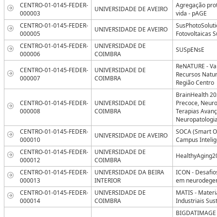
CENTRO-01-0145-FEDER-
Agregação prot
UNIVERSIDADE DE AVEIRO
000003
vida - pAGE
CENTRO-01-0145-FEDER-
SusPhotoSoluti
UNIVERSIDADE DE AVEIRO
000005
Fotovoltaicas S
CENTRO-01-0145-FEDER-
UNIVERSIDADE DE
SUSpENsE
000006
COIMBRA
ReNATURE - Va
CENTRO-01-0145-FEDER-
UNIVERSIDADE DE
Recursos Natu
000007
COIMBRA
Região Centro
BrainHealth 20
CENTRO-01-0145-FEDER-
UNIVERSIDADE DE
Precoce, Neur
000008
COIMBRA
Terapias Avan
Neuropatologi
CENTRO-01-0145-FEDER-
SOCA (Smart O
UNIVERSIDADE DE AVEIRO
000010
Campus Intelig
CENTRO-01-0145-FEDER-
UNIVERSIDADE DE
HealthyAging2
000012
COIMBRA
CENTRO-01-0145-FEDER-
UNIVERSIDADE DA BEIRA
ICON - Desafios
000013
INTERIOR
em neurodege
CENTRO-01-0145-FEDER-
UNIVERSIDADE DE
MATIS - Materi
000014
COIMBRA
Industriais Sus
BIGDATIMAGE 