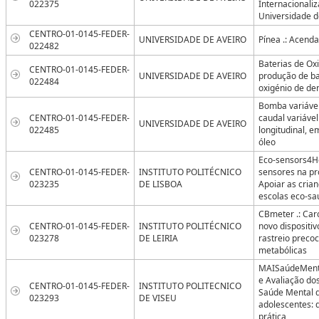
022375
Internacionali
Universidade d
CENTRO-01-0145-FEDER-
UNIVERSIDADE DE AVEIRO
Pínea .: Acenda
022482
Baterias de Ox
CENTRO-01-0145-FEDER-
UNIVERSIDADE DE AVEIRO
produção de ba
022484
oxigénio de de
Bomba variável
CENTRO-01-0145-FEDER-
caudal variáve
UNIVERSIDADE DE AVEIRO
022485
longitudinal, e
óleo
Eco-sensors4He
CENTRO-01-0145-FEDER-
INSTITUTO POLITÉCNICO
sensores na p
023235
DE LISBOA
Apoiar as crian
escolas eco-sa
CBmeter .: Car
CENTRO-01-0145-FEDER-
INSTITUTO POLITÉCNICO
novo dispositi
023278
DE LEIRIA
rastreio preco
metabólicas
MAISaúdeMenta
e Avaliação do
CENTRO-01-0145-FEDER-
INSTITUTO POLITECNICO
Saúde Mental d
023293
DE VISEU
adolescentes: 
prática