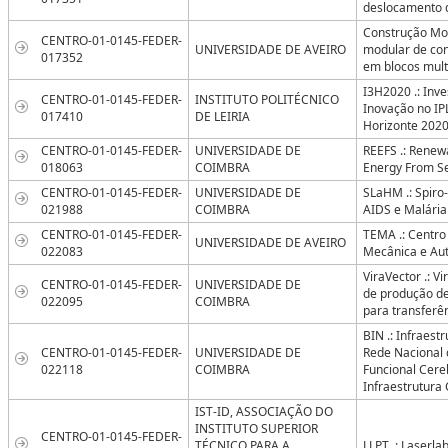
deslocamento 
Construção Mod
CENTRO-01-0145-FEDER-
UNIVERSIDADE DE AVEIRO
modular de co
017352
em blocos mult
I3H2020 .: Inve
CENTRO-01-0145-FEDER-
INSTITUTO POLITÉCNICO
Inovação no IP
017410
DE LEIRIA
Horizonte 202
CENTRO-01-0145-FEDER-
UNIVERSIDADE DE
REEFS .: Renewa
018063
COIMBRA
Energy From S
CENTRO-01-0145-FEDER-
UNIVERSIDADE DE
SLaHM .: Spiro
021988
COIMBRA
AIDS e Malária
CENTRO-01-0145-FEDER-
TEMA .: Centro
UNIVERSIDADE DE AVEIRO
022083
Mecânica e A
ViraVector .: V
CENTRO-01-0145-FEDER-
UNIVERSIDADE DE
de produção de
022095
COIMBRA
para transferê
BIN .: Infraest
CENTRO-01-0145-FEDER-
UNIVERSIDADE DE
Rede Nacional 
022118
COIMBRA
Funcional Cereb
Infraestrutura 
IST-ID, ASSOCIAÇÃO DO
INSTITUTO SUPERIOR
CENTRO-01-0145-FEDER-
TÉCNICO PARA A
LLPT .: Laserla