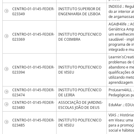
INDEEd .: Regu
CENTRO-01-0145-FEDER-
INSTITUTO SUPERIOR DE
do ar interior a
023349
ENGENHARIA DE LISBOA
de argamassas 
AGA@4life .: 
Geriátrica Am
CENTRO-01-0145-FEDER-
INSTITUTO POLITECNICO
um envelhecime
023369
DE COIMBRA
saudável - im
programa de i
integrado e mul
Learnin`sCreati
problemas de C
CENTRO-01-0145-FEDER-
INSTITUTO POLITECNICO
abandono e me
023394
DE VISEU
qualificações d
utilizando met
aprendizagem 
CENTRO-01-0145-FEDER-
INSTITUTO POLITÉCNICO
ProLearn4ALL .
023474
DE LEIRIA
Pedagógicas 
CENTRO-01-0145-FEDER-
ASSOCIAÇÃO DE JARDINS-
EduMar .: EDU
023480
ESCOLAS JOÃO DE DEUS
VIAS .: Históri
CENTRO-01-0145-FEDER-
INSTITUTO POLITECNICO
em Viseu: uma 
023485
DE VISEU
para a promoçã
social e hábito