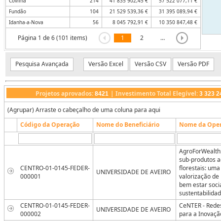
Covilhã
214
41 835 902,45 €
57 522 077,11 €
Fundão
104
21 529 539,36 €
31 395 089,94 €
Idanha-a-Nova
56
8 045 792,91 €
10 350 847,48 €
Página 1 de 6 (101 items)
1
2
…
Pesquisa Avançada
Versão Excel
Versão CSV
Versão PDF
Projetos aprovados:
| Investimento Total Elegível:
8421
3 323 2
(Agrupar) Arraste o cabeçalho de uma coluna para aqui
Código da Operação
Nome do Beneficiário
Nome da Ope
AgroForWealth:
sub-produtos a
CENTRO-01-0145-FEDER-
florestais: uma
UNIVERSIDADE DE AVEIRO
000001
valorização de
bem estar socia
sustentabilida
CENTRO-01-0145-FEDER-
CeNTER - Rede
UNIVERSIDADE DE AVEIRO
000002
para a Inovação