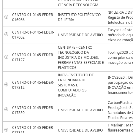
CIENCIA E TECNOLOGIA
(IP)LEIRIA .: D
CENTRO-01-0145-FEDER-
INSTITUTO POLITÉCNICO
Registo de Pro
016966
DE LEIRIA
Intelectual no I
Easypet .: Sist
CENTRO-01-0145-FEDER-
UNIVERSIDADE DE AVEIRO
método de aqui
017002
eixos de rotaç
CENTIMFE - CENTRO
TECNOLÓGICO DA
Tooling2020 .:
CENTRO-01-0145-FEDER-
INDÚSTRIA DE MOLDES,
como pilar da e
017127
FERRAMENTAS ESPECIAIS E
inovação para
PLÁSTICOS
INOV - INSTITUTO DE
INOV2020 .: D
ENGENHARIA DE
CENTRO-01-0145-FEDER-
participação d
SISTEMAS E
017312
INOVAÇÃO em 
COMPUTADORES
financiamento 
INOVAÇÃO
CarbonFluids .
CENTRO-01-0145-FEDER-
Produção de S
UNIVERSIDADE DE AVEIRO
017350
Nanotubos de 
Fluidos Polares
F'Marker .: Ma
CENTRO-01-0145-FEDER-
UNIVERSIDADE DE AVEIRO
fluorescentes 
017351