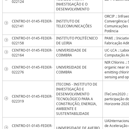
022124
INVESTIGAÇÃO E O
DESENVOLVIMENTO
ORCIP .: Infrae
CENTRO-01-0145-FEDER-
INSTITUTO DE
Convergência Ó
022141
TELECOMUNICAÇÕES
Comunicações e
Potência
CENTRO-01-0145-FEDER-
INSTITUTO POLITÉCNICO
PAMI .: Iniciat
022158
DE LEIRIA
Fabricação Adit
CENTRO-01-0145-FEDER-
UNIVERSIDADE DE
UC-LCA .: Labo
022164
COIMBRA
Computação A
NIR Chlorins .:
CENTRO-01-0145-FEDER-
UNIVERSIDADE DE
organic near in
022276
COIMBRA
emitting chlori
sensing and op
ITECONS - INSTITUTO DE
INVESTIGAÇÃO E
DESENVOLVIMENTO
ITeCons2020 .:
CENTRO-01-0145-FEDER-
TECNOLÓGICO PARA A
participação d
022319
CONSTRUÇÃO, ENERGIA,
Horizonte 202
AMBIENTE E
SUSTENTABILIDADE
UAInternaciona
CENTRO-01-0145-FEDER-
de Aceleração 
UNIVERSIDADE DE AVEIRO