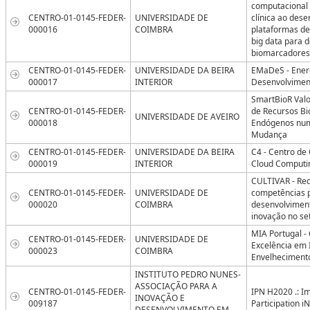
computacional 
CENTRO-01-0145-FEDER-
UNIVERSIDADE DE
clínica ao des
000016
COIMBRA
plataformas d
big data para 
biomarcadores
CENTRO-01-0145-FEDER-
UNIVERSIDADE DA BEIRA
EMaDeS - Energ
000017
INTERIOR
Desenvolvimen
SmartBioR Valo
CENTRO-01-0145-FEDER-
de Recursos Bi
UNIVERSIDADE DE AVEIRO
000018
Endógenos nu
Mudança
CENTRO-01-0145-FEDER-
UNIVERSIDADE DA BEIRA
C4 - Centro d
000019
INTERIOR
Cloud Computi
CULTIVAR - Re
CENTRO-01-0145-FEDER-
UNIVERSIDADE DE
competências 
000020
COIMBRA
desenvolviment
inovação no se
MIA Portugal -
CENTRO-01-0145-FEDER-
UNIVERSIDADE DE
Excelência em 
000023
COIMBRA
Envelheciment
INSTITUTO PEDRO NUNES-
ASSOCIAÇÃO PARA A
CENTRO-01-0145-FEDER-
IPN H2020 .: I
INOVAÇÃO E
009187
Participation 
DESENVOLVIMENTO EM